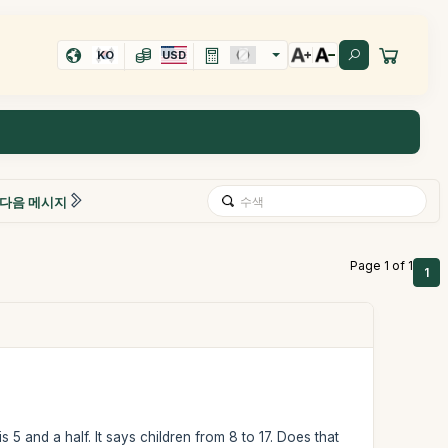
KO
USD
다음 메시지
Page 1 of 1
1
s 5 and a half. It says children from 8 to 17. Does that