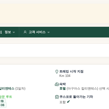
정보
고객 서비스
트레킹 시작 지점
Km 104
숙박
칼리엔테스
(1일차)
호텔
(아구아스 칼리엔테스) 선택 
방문 루트
쿠스코로 돌아가는 기차
1B
포함
3B