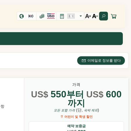
KO
USD
이메일로 정보를 받다
가격
550
600
US$
부터
US$
까지
사항
(단,
)
모든 포함 가격
숙박 제외
어린이 및 학생 할인
예약 보증금