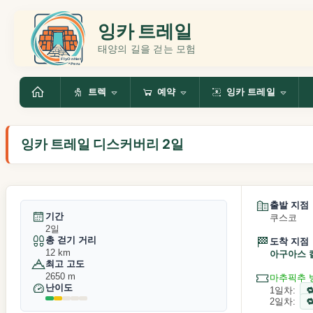
잉카 트레일
태양의 길을 걷는 모험
트렉
예약
잉카 트레일
잉카 트레일 디스커버리 2일
출발 지점
기간
쿠스코
2일
총 걷기 거리
도착 지점
12 km
아구아스 
최고 고도
2650 m
마추픽추 
난이도
1일차:
2일차: