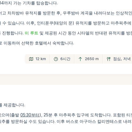
104까지 가는 기차를 탑승합니다.
건너고 차차밤바 유적지를 방문한 후, 우루밤바 계곡을 내려다보는 인상적
 수 있습니다. 이후, 인티푼쿠(태양의 문) 유적지를 방문하고 마추픽추에
를 진행합니다.
이 루트
및 제공된 시간 동안 시타델의 반대편 유적지를 방
로 이동하여 선택한 호텔에서 숙박합니다.
12 km
6시간
2650 m
점심, 저녁
를 제공합니다.
있으며(출발
05:30부터
), 25분 후 마추픽추 입구에 도착합니다. 포함된 
픽추를 방문하실 수도 있습니다. 이후 버스로 아구아스 칼리엔테스로 내려