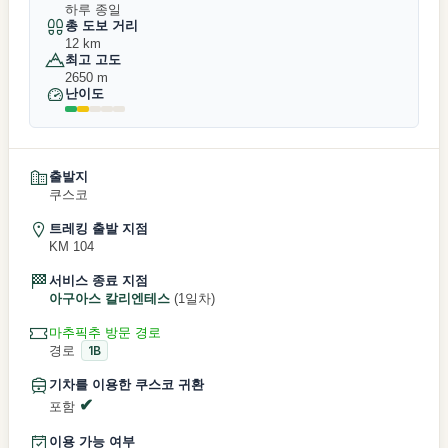
하루 종일
총 도보 거리
12 km
최고 고도
2650 m
난이도
출발지
쿠스코
트레킹 출발 지점
KM 104
서비스 종료 지점
아구아스 칼리엔테스
(1일차)
마추픽추 방문 경로
경로
1B
기차를 이용한 쿠스코 귀환
포함
이용 가능 여부