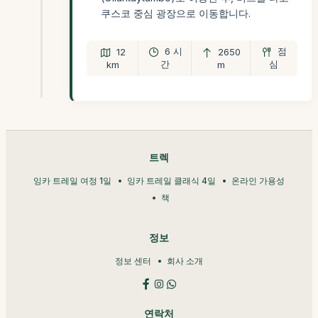
쿠스코 중심 광장으로 이동합니다.
6 시
점
12
2650
간
심
km
m
트렉
잉카 트레일 여정 1일
잉카 트레일 클래식 4일
온라인 가용성
책
정보
정보 센터
회사 소개
연락처