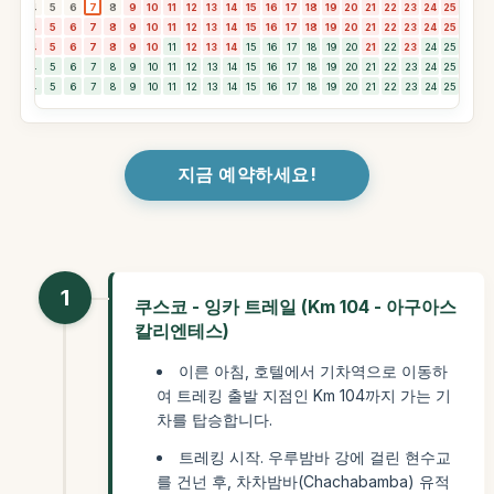
3
4
5
6
7
8
9
10
11
12
13
14
15
16
17
18
19
20
21
22
23
24
25
26
2
3
4
5
6
7
8
9
10
11
12
13
14
15
16
17
18
19
20
21
22
23
24
25
26
2
3
4
5
6
7
8
9
10
11
12
13
14
15
16
17
18
19
20
21
22
23
24
25
26
2
3
4
5
6
7
8
9
10
11
12
13
14
15
16
17
18
19
20
21
22
23
24
25
26
2
3
4
5
6
7
8
9
10
11
12
13
14
15
16
17
18
19
20
21
22
23
24
25
26
2
지금 예약하세요!
1
쿠스코 - 잉카 트레일 (Km 104 - 아구아스
칼리엔테스)
이른 아침, 호텔에서 기차역으로 이동하
여 트레킹 출발 지점인 Km 104까지 가는 기
차를 탑승합니다.
트레킹 시작. 우루밤바 강에 걸린 현수교
를 건넌 후, 차차밤바(Chachabamba) 유적