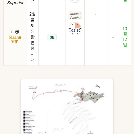
내
Superior
2월
-
Machu
Picchu
을
제
10
외
02:30
티켓
월
한
-
Machu
3B
12
VIP
연
일
중
내
내