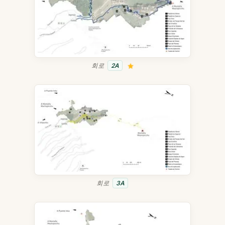
회로
2A
회로
3A