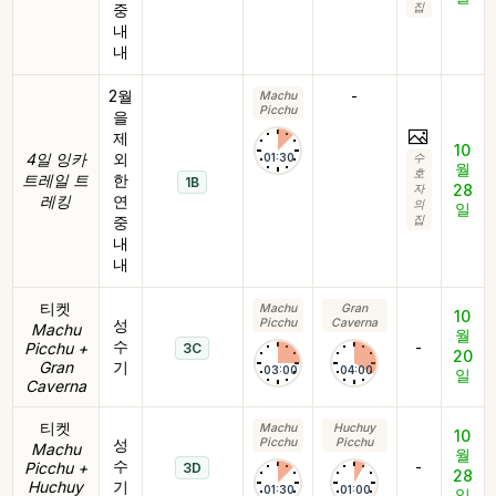
중
집
내
내
2월
-
Machu
Picchu
을
제
10
4일 잉카
외
01:30
수
월
호
트레일 트
한
1B
28
자
레킹
연
의
일
중
집
내
내
티켓
Machu
Gran
10
성
Picchu
Caverna
Machu
월
수
-
Picchu +
3C
20
Gran
기
03:00
04:00
일
Caverna
티켓
Machu
Huchuy
10
성
Picchu
Picchu
Machu
월
수
-
Picchu +
3D
28
Huchuy
기
01:30
01:00
일