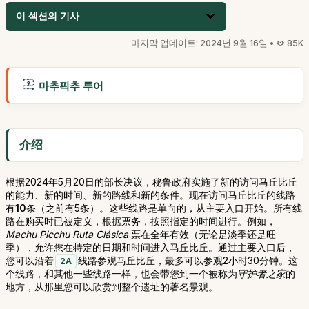
이 섹션의 기사
마지막 업데이트: 2024년 9월 16일 •
85K
마추픽추 투어
介绍
根据2024年5月20日的部长决议，秘鲁政府实施了新的访问马丘比丘
的能力、新的时间、新的路线和新的条件。现在访问马丘比丘的线路
有
10
条（之前有5条）。这些线路是单向的，从主要入口开始。所有线
路在购买时已被定义，根据票务，按照指定的时间进行。例如，
Machu Picchu Ruta Clásica
票在全年有效（无论是淡季还是旺
季），允许您在特定的日期和时间进入马丘比丘。通过主要入口后，
您可以沿着
线路参观马丘比丘，最多可以参观2小时30分钟。这
2A
个线路，和其他一些线路一样，也会带您到一个被称为
守护者之家
的
地方，从那里您可以欣赏到整个遗址的著名景观。