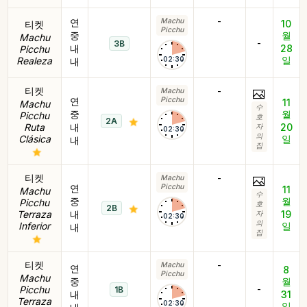
-
연
Machu
10
티켓
Picchu
중
월
Machu
-
3B
내
28
Picchu
일
Realeza
02:30
내
티켓
-
Machu
연
Picchu
11
Machu
수
중
월
Picchu
호
2A
Ruta
내
20
자
02:30
의
Clásica
일
내
집
티켓
-
Machu
연
Picchu
11
Machu
수
중
월
Picchu
호
2B
Terraza
내
19
자
02:30
의
Inferior
일
내
집
티켓
-
Machu
연
8
Picchu
Machu
중
월
-
Picchu
1B
내
31
Terraza
02:30
일