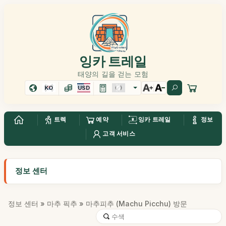
잉카 트레일
태양의 길을 걷는 모험
KO
USD
트렉
예약
잉카 트레일
정보
고객 서비스
정보 센터
정보 센터
»
마추 픽추
» 마추피추 (Machu Picchu) 방문