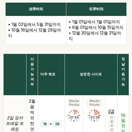
淡季时间
旺季时间
• 1월 01일에서 1월 01일까지
• 1월 02일에서 5월 31일까지
• 6월 01일에서 10월 15일까지
• 10월 16일에서 12월 29일까
• 12월 30일에서 12월 31일까
지
지
이
첫
용
날
가
이
능
마추 회로
방문한 사이트
용
여
가
부
능
2월
Machu
Machu
Picchu
Picchu
을
제
10
2일 잉카
외
01:30
02:30
수
월
호
트레일 트
한
+
1B
3B
11
자
레킹
연
의
일