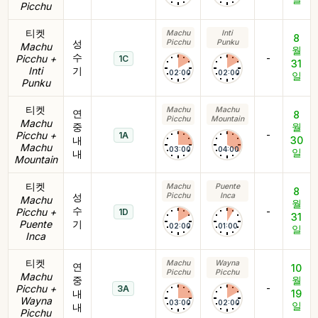
Picchu
티켓
Machu
Inti
8
성
Picchu
Punku
Machu
월
수
-
Picchu +
1C
31
Inti
기
02:00
02:00
일
Punku
티켓
Machu
Machu
연
8
Picchu
Mountain
Machu
중
월
-
Picchu +
1A
내
30
Machu
03:00
04:00
일
내
Mountain
티켓
Machu
Puente
8
성
Picchu
Inca
Machu
월
수
-
Picchu +
1D
31
Puente
기
02:00
01:00
일
Inca
티켓
Machu
Wayna
연
10
Picchu
Picchu
Machu
중
월
-
Picchu +
3A
내
19
Wayna
03:00
02:00
일
내
Picchu