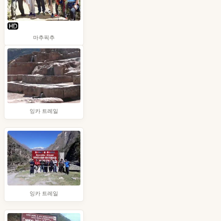
마추픽추
잉카 트레일
잉카 트레일