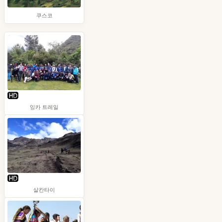
쿠스코
잉카 트레일
살칸타이