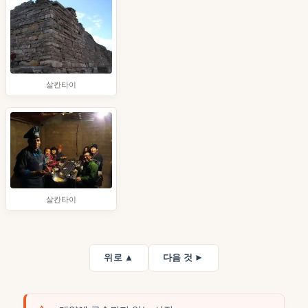
살칸타이
살칸타이
위로 ▲
다음 것 ►