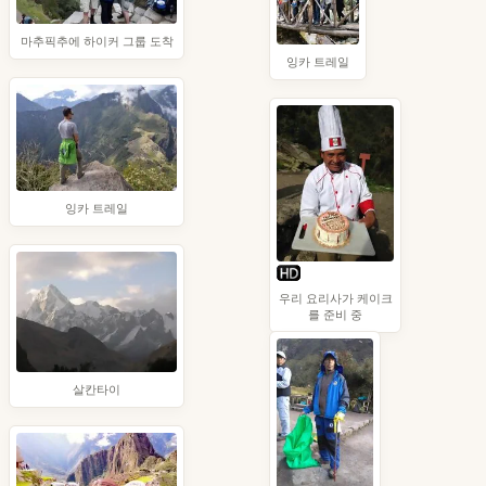
마추픽추에 하이커 그룹 도착
잉카 트레일
잉카 트레일
우리 요리사가 케이크
를 준비 중
살칸타이