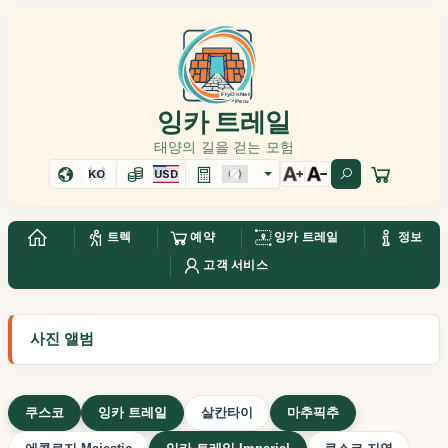
잉카 트레일
태양의 길을 걷는 모험
KO
USD
트렉
예약
잉카 트레일
정보
고객 서비스
사진 앨범
쿠스코
잉카 트레일
살칸타이
마추픽추