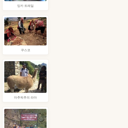
잉카 트레일
쿠스코
마추픽추의 라마