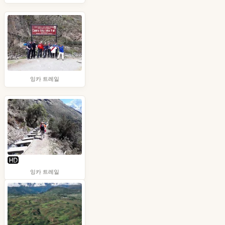
잉카 트레일
잉카 트레일