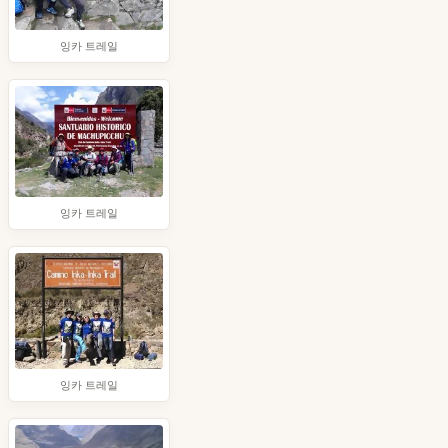
잉카 트레일
잉카 트레일
잉카 트레일