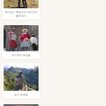
에이전시 책임자인 마리차와
윌리엄스
쿠스코의 여성들
잉카 트레일