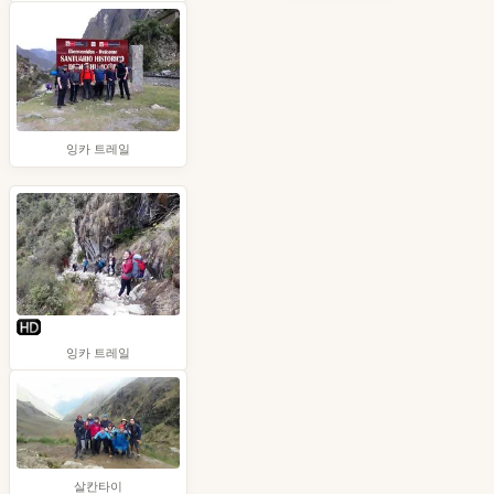
잉카 트레일
잉카 트레일
살칸타이