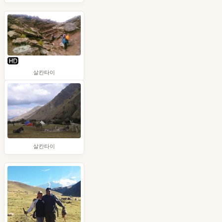
살칸타이
살칸타이