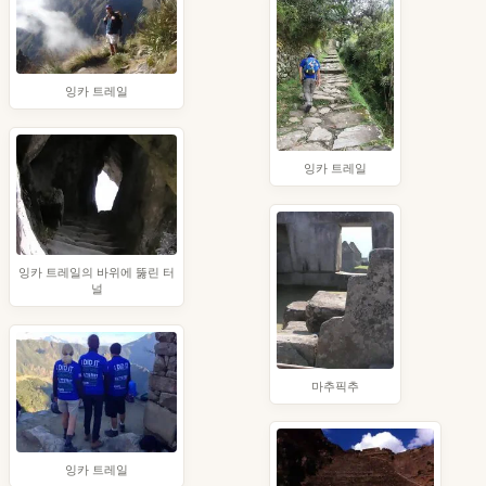
잉카 트레일
잉카 트레일
잉카 트레일의 바위에 뚫린 터
널
마추픽추
잉카 트레일