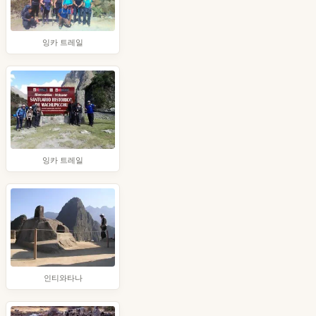
잉카 트레일
잉카 트레일
인티와타나