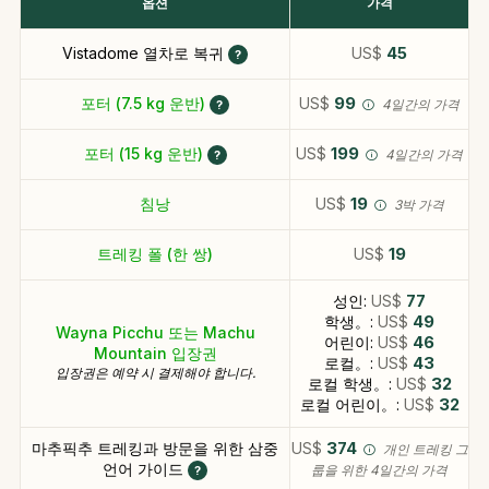
옵션
가격
Vistadome 열차로 복귀
US$
45
포터 (7.5 kg 운반)
US$
99
4일간의 가격
포터 (15 kg 운반)
US$
199
4일간의 가격
침낭
US$
19
3박 가격
트레킹 폴 (한 쌍)
US$
19
성인:
US$
77
학생。:
US$
49
Wayna Picchu 또는 Machu
어린이:
US$
46
Mountain 입장권
로컬。:
US$
43
입장권은 예약 시 결제해야 합니다.
로컬 학생。:
US$
32
로컬 어린이。:
US$
32
마추픽추 트레킹과 방문을 위한 삼중
US$
374
개인 트레킹 그
언어 가이드
룹을 위한 4일간의 가격