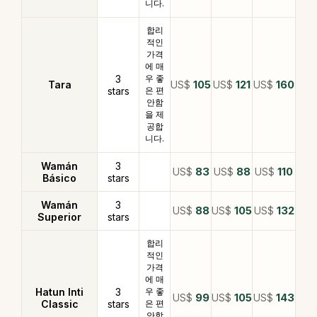
니다.
합리
적인
가격
에 매
3
우 좋
Tara
US$
105
US$
121
US$
160
stars
은 편
안함
을 제
공합
니다.
Wamán
3
US$
83
US$
88
US$
110
Básico
stars
Wamán
3
US$
88
US$
105
US$
132
Superior
stars
합리
적인
가격
에 매
Hatun Inti
3
우 좋
US$
99
US$
105
US$
143
Classic
stars
은 편
안함