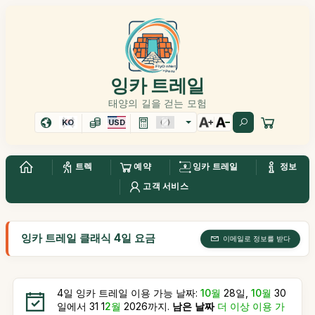
잉카 트레일
태양의 길을 걷는 모험
KO
USD
트렉
예약
잉카 트레일
정보
고객 서비스
잉카 트레일 클래식 4일 요금
이메일로 정보를 받다
4일 잉카 트레일 이용 가능 날짜:
10월
28일,
10월
30
일에서 31 1
2월
2026까지.
남은 날짜
더 이상 이용 가