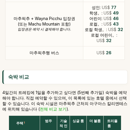
성인:
US$
77
학생。:
US$
49
마추픽추 + Wayna Picchu 입장권
어린이:
US$
46
(또는 Machu Mountain 포함)
로컬。:
US$
43
입장권은 예약 시 결제해야 합니다.
로컬 학생。:
US$
32
로컬 어린이。:
US$
32
마추픽추행 버스
US$
26
숙박 비교
4일간의 트레킹에 1일을 추가하고 싶다면 (5번째 추가일) 숙박을 예약
해야 합니다. 직접 예약할 수 있으며, 이 목록에 있는 호텔 중에서 선택
할 수 있습니다. 이 숙박 시설은 마추픽추 근처의 아구아스 칼리엔테스
에 위치해 있습니다 (
전체 비교 보기
).
범주
기술
싱글 룸
더 블룸
트리플
주택
1
적 인
룸