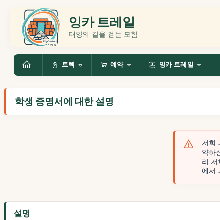
잉카 트레일
태양의 길을 걷는 모험
트렉
예약
잉카 트레일
학생 증명서에 대한 설명
저희 
약하신
리 저
에서 
설명