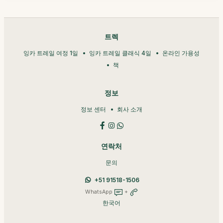
트렉
잉카 트레일 여정 1일
잉카 트레일 클래식 4일
온라인 가용성
책
정보
정보 센터
회사 소개
연락처
문의
+51 91518-1506
WhatsApp
+
한국어