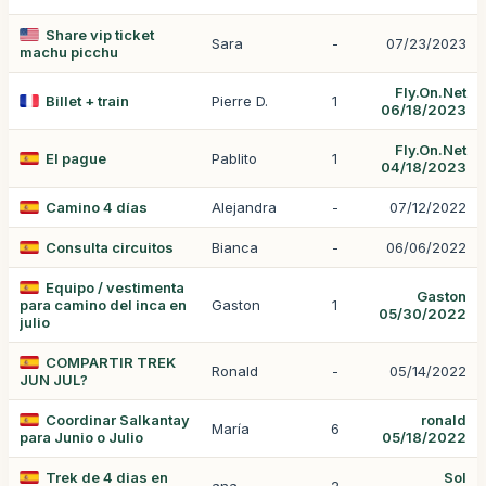
Share vip ticket
Sara
-
07/23/2023
machu picchu
Fly.On.Net
Billet + train
Pierre D.
1
06/18/2023
Fly.On.Net
El pague
Pablito
1
04/18/2023
Camino 4 días
Alejandra
-
07/12/2022
Consulta circuitos
Bianca
-
06/06/2022
Equipo / vestimenta
Gaston
para camino del inca en
Gaston
1
05/30/2022
julio
COMPARTIR TREK
Ronald
-
05/14/2022
JUN JUL?
Coordinar Salkantay
ronald
María
6
para Junio o Julio
05/18/2022
Trek de 4 dias en
Sol