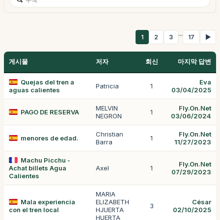
...
1
2
3
17
▶
게시물
저자
회신
마지막 답변
Quejas del tren a
Eva
Patricia
1
aguas calientes
03/04/2025
MELVIN
Fly.On.Net
PAGO DE RESERVA
1
NEGRON
03/06/2024
Christian
Fly.On.Net
menores de edad.
1
Barra
11/27/2023
Machu Picchu -
Fly.On.Net
Achat billets Agua
Axel
1
07/29/2023
Calientes
MARIA
Mala experiencia
ELIZABETH
César
3
con el tren local
HJUERTA
02/10/2025
HUERTA