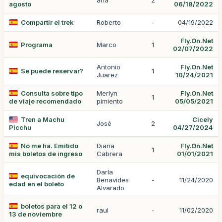
ana
2
agosto
06/18/2022
Compartir el trek
Roberto
-
04/19/2022
Fly.On.Net
Programa
Marco
1
02/07/2022
Antonio
Fly.On.Net
Se puede reservar?
1
Juarez
10/24/2021
Consulta sobre tipo
Merlyn
Fly.On.Net
1
de viaje recomendado
pimiento
05/05/2021
Tren a Machu
Cicely
José
2
Picchu
04/27/2024
No me ha. Emitido
Diana
Fly.On.Net
1
mis boletos de ingreso
Cabrera
01/01/2021
Darla
equivocación de
Benavides
-
11/24/2020
edad en el boleto
Alvarado
boletos para el 12 o
raul
-
11/02/2020
13 de noviembre