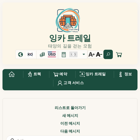
잉카 트레일
태양의 길을 걷는 모험
KO
USD
트렉
예약
잉카 트레일
정보
고객 서비스
리스트로 돌아가기
새 메시지
이전 메시지
다음 메시지