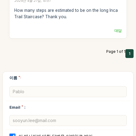
2024년 4월 27일, 10:51
How many steps are estimated to be on the long Inca
Trail Staircase? Thank you.
대답
Page 1 of 1
1
이름
*:
Email
*
: