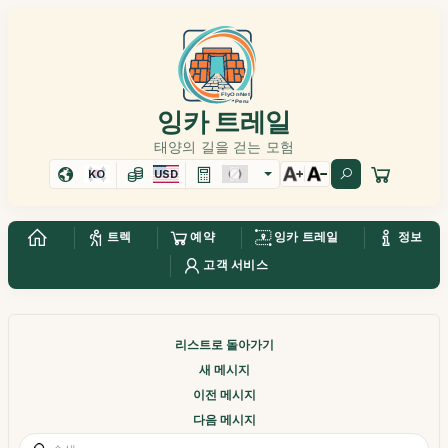
잉카 트레일
태양의 길을 걷는 모험
KO
USD
트렉
예약
잉카 트레일
정보
고객 서비스
리스트로 돌아가기
새 메시지
이전 메시지
다음 메시지