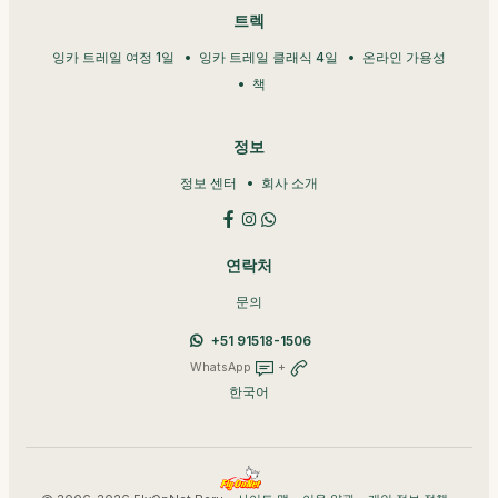
트렉
잉카 트레일 여정 1일
잉카 트레일 클래식 4일
온라인 가용성
책
정보
정보 센터
회사 소개
연락처
문의
+51 91518-1506
WhatsApp
+
한국어