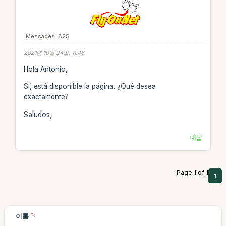
Messages: 825
2021년 10월 24일, 11:46
Hola Antonio,
Si, está disponible la página. ¿Qué desea
exactamente?
Saludos,
대답
Page 1 of 1
1
이름
*: