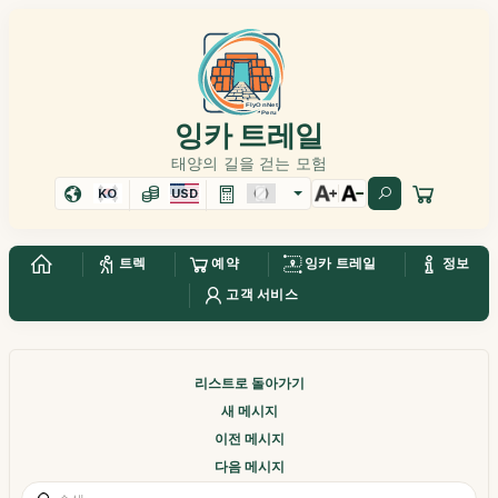
잉카 트레일
태양의 길을 걷는 모험
KO
USD
트렉
예약
잉카 트레일
정보
고객 서비스
리스트로 돌아가기
새 메시지
이전 메시지
다음 메시지