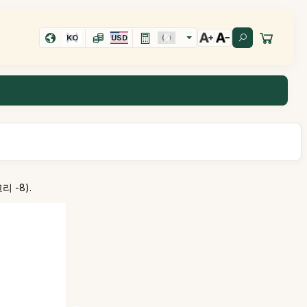
KO
USD
 -8).