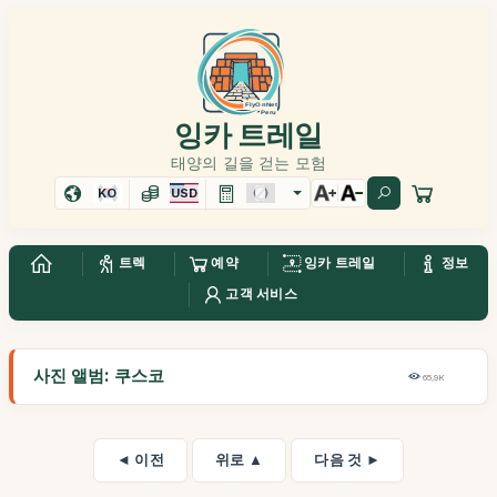
잉카 트레일
태양의 길을 걷는 모험
KO
USD
트렉
예약
잉카 트레일
정보
고객 서비스
사진 앨범: 쿠스코
65,9K
◄ 이전
위로 ▲
다음 것 ►