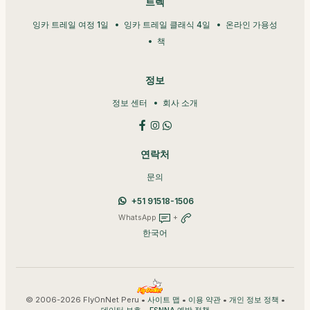
트렉
잉카 트레일 여정 1일
잉카 트레일 클래식 4일
온라인 가용성
책
정보
정보 센터
회사 소개
연락처
문의
+51 91518-1506
WhatsApp
+
한국어
© 2006-2026 FlyOnNet Peru •
•
•
•
사이트 맵
이용 약관
개인 정보 정책
•