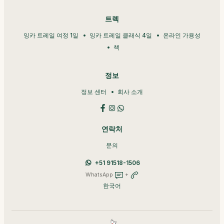
트렉
잉카 트레일 여정 1일
잉카 트레일 클래식 4일
온라인 가용성
책
정보
정보 센터
회사 소개
연락처
문의
+51 91518-1506
WhatsApp
+
한국어