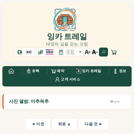
잉카 트레일
태양의 길을 걷는 모험
KO
USD
트렉
예약
잉카 트레일
정보
고객 서비스
사진 앨범: 마추픽추
65,7K
◄ 이전
위로 ▲
다음 것 ►