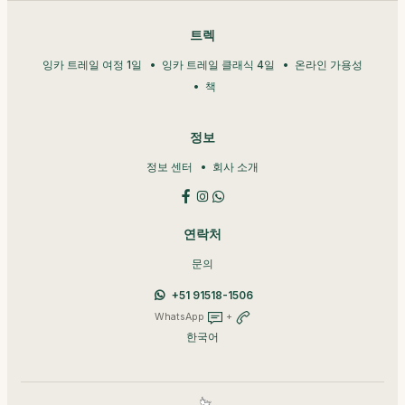
트렉
잉카 트레일 여정 1일
잉카 트레일 클래식 4일
온라인 가용성
책
정보
정보 센터
회사 소개
연락처
문의
+51 91518-1506
WhatsApp
+
한국어