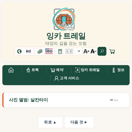
잉카 트레일
태양의 길을 걷는 모험
KO
USD
트렉
예약
잉카 트레일
정보
고객 서비스
사진 앨범: 살칸타이
73K
위로 ▲
다음 것 ►