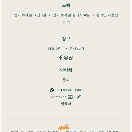
트렉
잉카 트레일 여정 1일
잉카 트레일 클래식 4일
온라인 가용성
책
정보
정보 센터
회사 소개
연락처
문의
+51 91518-1506
WhatsApp
+
한국어
© 2006-2026 FlyOnNet Peru •
•
•
•