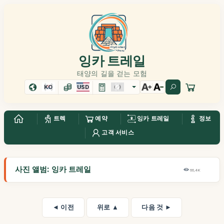
잉카 트레일
태양의 길을 걷는 모험
KO
USD
트렉
예약
잉카 트레일
정보
고객 서비스
사진 앨범: 잉카 트레일
66,4K
◄ 이전
위로 ▲
다음 것 ►