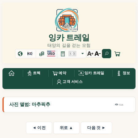
잉카 트레일
태양의 길을 걷는 모험
KO
USD
트렉
예약
잉카 트레일
정보
고객 서비스
사진 앨범: 마추픽추
72K
◄ 이전
위로 ▲
다음 것 ►