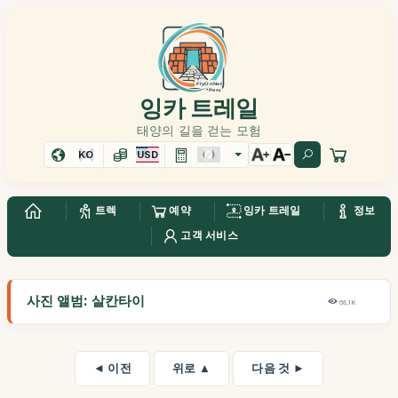
잉카 트레일
태양의 길을 걷는 모험
KO
USD
트렉
예약
잉카 트레일
정보
고객 서비스
사진 앨범: 살칸타이
68,1K
◄ 이전
위로 ▲
다음 것 ►