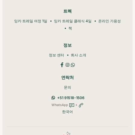
트렉
잉카 트레일 여정 1일
잉카 트레일 클래식 4일
온라인 가용성
책
정보
정보 센터
회사 소개
연락처
문의
+51 91518-1506
WhatsApp
+
한국어