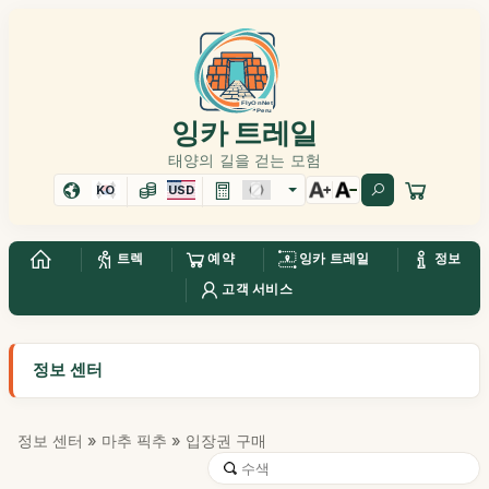
잉카 트레일
태양의 길을 걷는 모험
KO
USD
트렉
예약
잉카 트레일
정보
고객 서비스
정보 센터
정보 센터
»
마추 픽추
» 입장권 구매