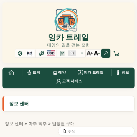
잉카 트레일
태양의 길을 걷는 모험
KO
USD
트렉
예약
잉카 트레일
정보
고객 서비스
정보 센터
정보 센터
»
마추 픽추
» 입장권 구매