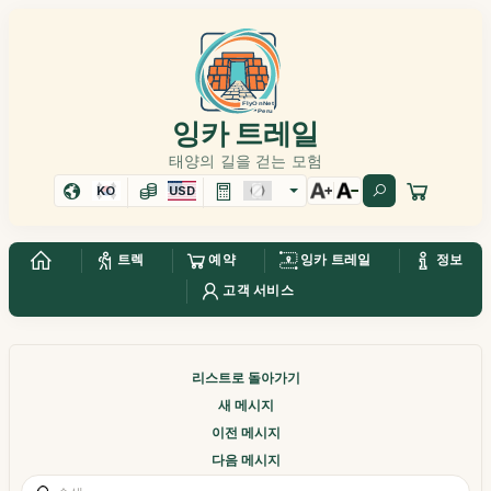
잉카 트레일
태양의 길을 걷는 모험
KO
USD
트렉
예약
잉카 트레일
정보
고객 서비스
리스트로 돌아가기
새 메시지
이전 메시지
다음 메시지