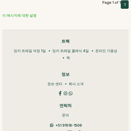
Page 1 of 1
1
이 메시지에 대한 설명
트렉
잉카 트레일 여정 1일
잉카 트레일 클래식 4일
온라인 가용성
책
정보
정보 센터
회사 소개
연락처
문의
+51 91518-1506