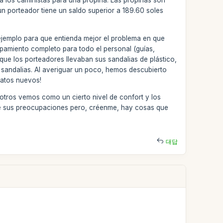
r a los caministas para una propina. Las propinas son
un porteador tiene un saldo superior a 189.60 soles
ejemplo para que entienda mejor el problema en que
amiento completo para todo el personal (guías,
ue los porteadores llevaban sus sandalias de plástico,
s sandalias. Al averiguar un poco, hemos descubierto
patos nuevos!
otros vemos como un cierto nivel de confort y los
nte sus preocupaciones pero, créenme, hay cosas que
대답