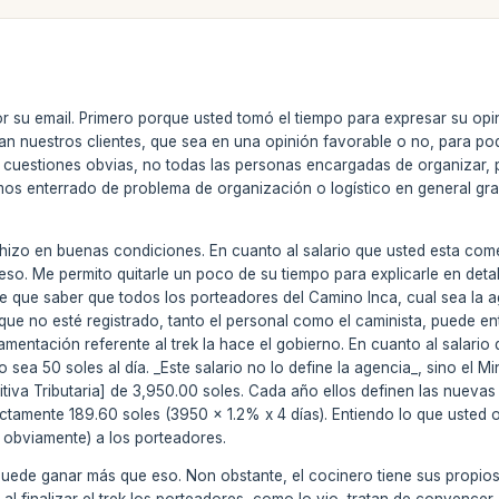
 su email. Primero porque usted tomó el tiempo para expresar su opi
n nuestros clientes, que sea en una opinión favorable o no, para po
cuestiones obvias, no todas las personas encargadas de organizar, p
os enterrado de problema de organización o logístico en general gr
e hizo en buenas condiciones. En cuanto al salario que usted esta c
o. Me permito quitarle un poco de su tiempo para explicarle en deta
ne que saber que todos los porteadores del Camino Inca, cual sea la a
e que no esté registrado, tanto el personal como el caminista, puede en
lamentación referente al trek la hace el gobierno. En cuanto al salari
o sea 50 soles al día. _Este salario no lo define la agencia_, sino el M
tiva Tributaria] de 3,950.00 soles. Cada año ellos definen las nuevas t
ctamente 189.60 soles (3950 x 1.2% x 4 días). Entiendo lo que usted 
obviamente) a los porteadores.
uede ganar más que eso. Non obstante, el cocinero tiene sus propios