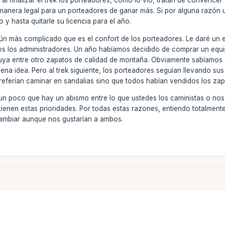
 al finalizar el trek los porteadores, como lo vio, tratan de convence
 manera legal para un porteadores de ganar más. Si por alguna razón 
 y hasta quitarle su licencia para el año.
aún más complicado que es el confort de los porteadores. Le daré un 
s los administradores. Un año habíamos decidido de comprar un equip
luya entre otro zapatos de calidad de montaña. Obviamente sabíamos q
ena idea. Pero al trek siguiente, los porteadores seguían llevando su
referían caminar en sandalias sino que todos habían vendidos los za
un poco que hay un abismo entre lo que ustedes los caministas o nos
tienen estas prioridades. Por todas estas razones, entiendo totalme
ambiar aunque nos gustarían a ambos.