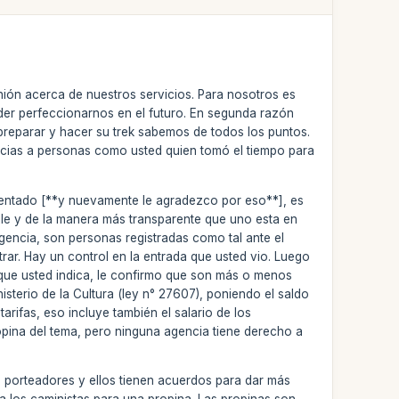
nión acerca de nuestros servicios. Para nosotros es
der perfeccionarnos en el futuro. En segunda razón
reparar y hacer su trek sabemos de todos los puntos.
acias a personas como usted quien tomó el tiempo para
omentado [**y nuevamente le agradezco por eso**], es
lle y de la manera más transparente que uno esta en
gencia, son personas registradas como tal ante el
trar. Hay un control en la entrada que usted vio. Luego
o que usted indica, le confirmo que son más o menos
inisterio de la Cultura (ley n° 27607), poniendo el saldo
arifas, eso incluye también el salario de los
opina del tema, pero ninguna agencia tiene derecho a
 porteadores y ellos tienen acuerdos para dar más