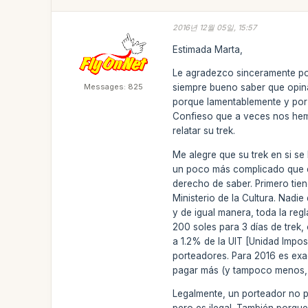
2016년 12월 05일, 15:57
Estimada Marta,
Le agradezco sinceramente por
Messages: 825
siempre bueno saber que opina
porque lamentablemente y por 
Confieso que a veces nos hem
relatar su trek.
Me alegre que su trek en si s
un poco más complicado que es
derecho de saber. Primero tie
Ministerio de la Cultura. Nadi
y de igual manera, toda la reg
200 soles para 3 días de trek, 
a 1.2% de la UIT [Unidad Imposi
porteadores. Para 2016 es exa
pagar más (y tampoco menos, 
Legalmente, un porteador no p