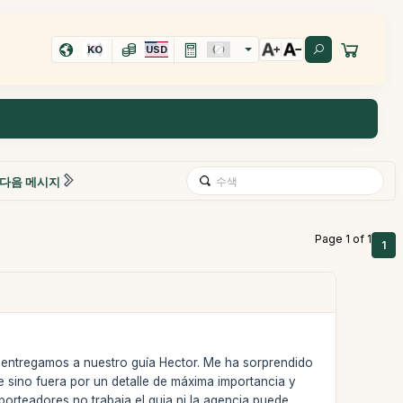
KO
USD
다음 메시지
Page 1 of 1
1
e entregamos a nuestro guía Hector. Me ha sorprendido
e sino fuera por un detalle de máxima importancia y
porteadores no trabaja el guia ni la agencia puede