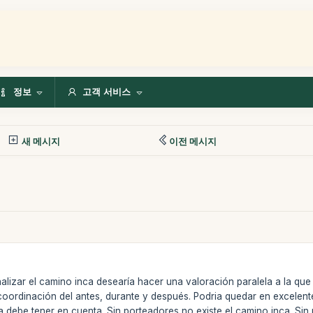
정보
고객 서비스
새 메시지
이전 메시지
alizar el camino inca desearía hacer una valoración paralela a la qu
coordinación del antes, durante y después. Podria quedar en excelent
 debe tener en cuenta. Sin porteadores no existe el camino inca. Sin 