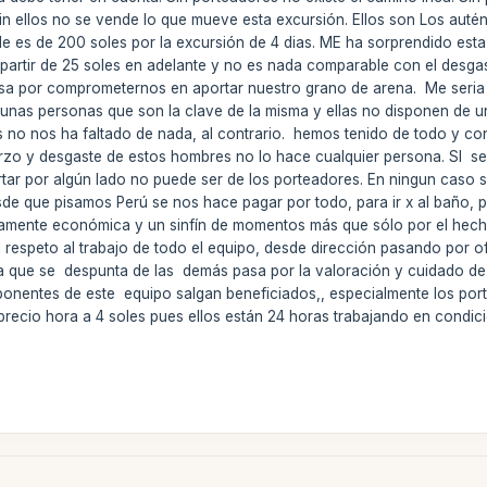
 Sin ellos no se vende lo que mueve esta excursión. Ellos son Los aut
de es de 200 soles por la excursión de 4 dias. ME ha sorprendido esta 
partir de 25 soles en adelante y no es nada comparable con el desga
a por comprometernos en aportar nuestro grano de arena. Me seria dif
nas personas que son la clave de la misma y ellas no disponen de u
ros no nos ha faltado de nada, al contrario. hemos tenido de todo y c
erzo y desgaste de estos hombres no lo hace cualquier persona. SI se
ecortar por algún lado no puede ser de los porteadores. En ningun ca
sde que pisamos Perú se nos hace pagar por todo, para ir x al baño
amente económica y un sinfín de momentos más que sólo por el hecho
 respeto al trabajo de todo el equipo, desde dirección pasando por of
sa que se despunta de las demás pasa por la valoración y cuidado de
ponentes de este equipo salgan beneficiados,, especialmente los po
el precio hora a 4 soles pues ellos están 24 horas trabajando en condi