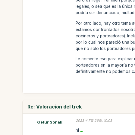
pero es ilegal. También porque
legales; o sea que es la única
podría ser denunciado, multado
Por otro lado, hay otro tema 
estamos confrontados nosotro
cocineros y porteadores). Inc
por lo cual nos pareció una bu
que no solo los porteadores p
Le comente eso para explicar 
porteadores en la mayoría no 
definitivamente no podemos c
Re: Valoracion del trek
2023년 7월 26일, 10:03
Getur Sonak
hi
...