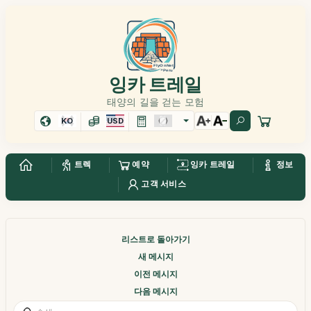
잉카 트레일
태양의 길을 걷는 모험
KO
USD
트렉
예약
잉카 트레일
정보
고객 서비스
리스트로 돌아가기
새 메시지
이전 메시지
다음 메시지