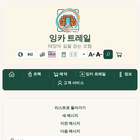
잉카 트레일
태양의 길을 걷는 모험
KO
USD
트렉
예약
잉카 트레일
정보
고객 서비스
리스트로 돌아가기
새 메시지
이전 메시지
다음 메시지