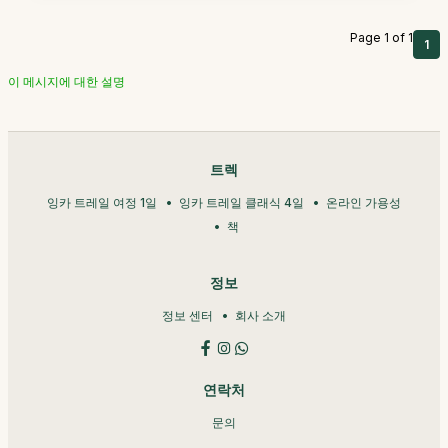
Page 1 of 1
1
이 메시지에 대한 설명
트렉
잉카 트레일 여정 1일
잉카 트레일 클래식 4일
온라인 가용성
책
정보
정보 센터
회사 소개
연락처
문의