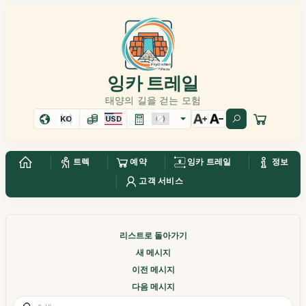
잉카 트레일
태양의 길을 걷는 모험
KO
USD
트렉
예약
잉카 트레일
정보
고객 서비스
리스트로 돌아가기
새 메시지
이전 메시지
다음 메시지