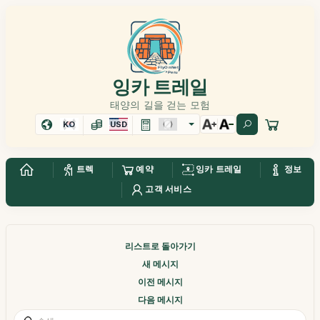
잉카 트레일
태양의 길을 걷는 모험
KO
USD
트렉
예약
잉카 트레일
정보
고객 서비스
리스트로 돌아가기
새 메시지
이전 메시지
다음 메시지