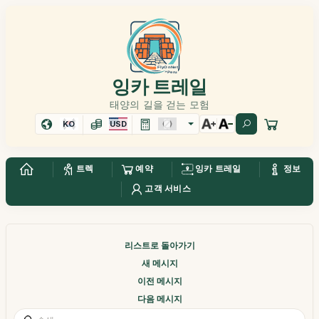
잉카 트레일
태양의 길을 걷는 모험
KO
USD
트렉
예약
잉카 트레일
정보
고객 서비스
리스트로 돌아가기
새 메시지
이전 메시지
다음 메시지