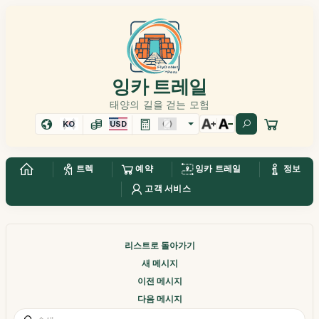
잉카 트레일
태양의 길을 걷는 모험
KO
USD
트렉
예약
잉카 트레일
정보
고객 서비스
리스트로 돌아가기
새 메시지
이전 메시지
다음 메시지