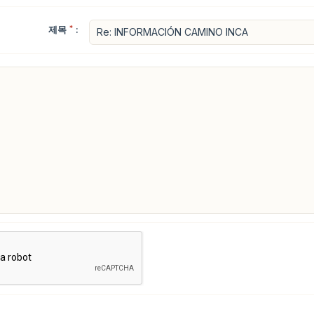
제목
*
: