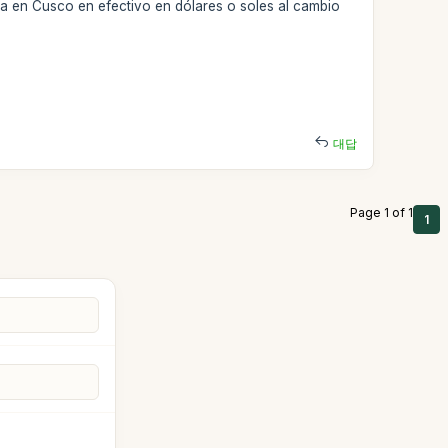
ia en Cusco en efectivo en dólares o soles al cambio
대답
Page 1 of 1
1