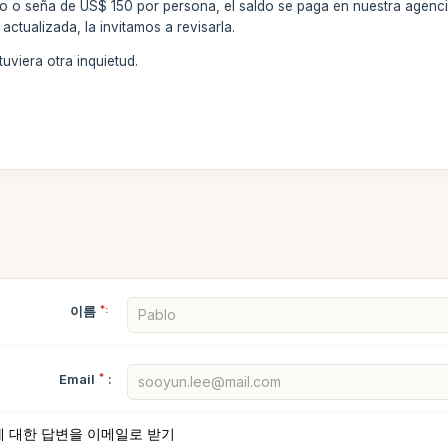
to o seña de US$ 150 por persona, el saldo se paga en nuestra agenc
actualizada, la invitamos a revisarla.
uviera otra inquietud.
이름
*:
Email
*
:
에 대한 답변을 이메일로 받기