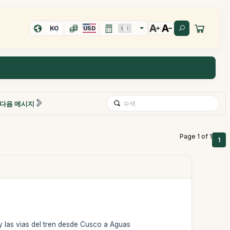
KO
USD
다음 메시지
Page 1 of 1
1
y las vias del tren desde Cusco a Aguas