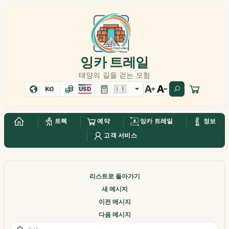
잉카 트레일
태양의 길을 걷는 모험
KO
USD
트렉
예약
잉카 트레일
정보
고객 서비스
리스트로 돌아가기
새 메시지
이전 메시지
다음 메시지