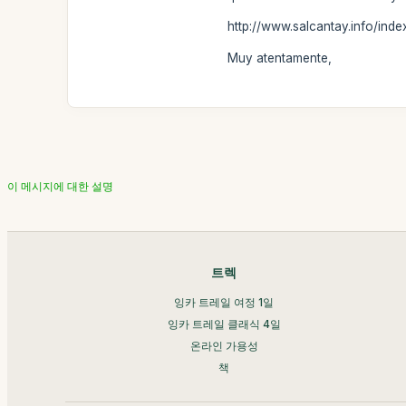
http://www.salcantay.info/inde
Muy atentamente,
이 메시지에 대한 설명
트렉
잉카 트레일 여정 1일
잉카 트레일 클래식 4일
온라인 가용성
책