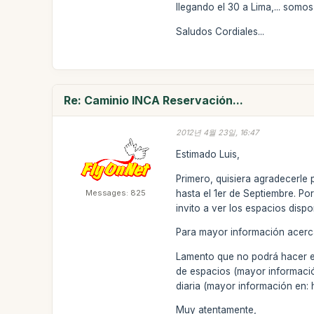
llegando el 30 a Lima,... somo
Saludos Cordiales...
Re: Caminio INCA Reservación...
2012년 4월 23일, 16:47
Estimado Luis,
Primero, quisiera agradecerle 
Messages: 825
hasta el 1er de Septiembre. Po
invito a ver los espacios dis
Para mayor información acerca 
Lamento que no podrá hacer este
de espacios (mayor información
diaria (mayor información en:
Muy atentamente,