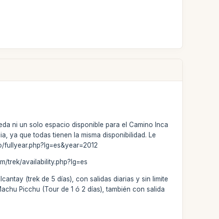
eda ni un solo espacio disponible para el Camino Inca
a, ya que todas tienen la misma disponibilidad. Le
po/fullyear.php?lg=es&year=2012
/trek/availability.php?lg=es
ntay (trek de 5 días), con salidas diarias y sin limite
achu Picchu (Tour de 1 ó 2 días), también con salida