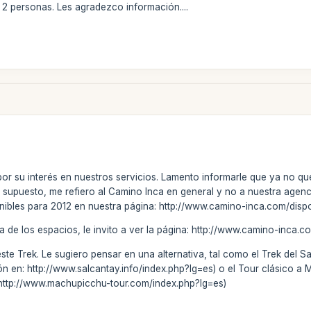
s 2 personas. Les agradezco información....
por su interés en nuestros servicios. Lamento informarle que ya no qu
r supuesto, me refiero al Camino Inca en general y no a nuestra agenci
ponibles para 2012 en nuestra página: http://www.camino-inca.com/dis
de los espacios, le invito a ver la página: http://www.camino-inca.com
 Trek. Le sugiero pensar en una alternativa, tal como el Trek del Salca
 en: http://www.salcantay.info/index.php?lg=es) o el Tour clásico a M
 http://www.machupicchu-tour.com/index.php?lg=es)