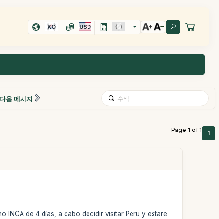
KO
USD
다음 메시지
Page 1 of 1
1
o INCA de 4 días, a cabo decidir visitar Peru y estare