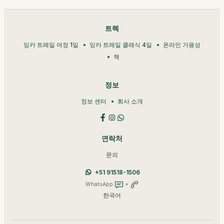
트렉
잉카 트레일 여정 1일
잉카 트레일 클래식 4일
온라인 가용성
책
정보
정보 센터
회사 소개
연락처
문의
+51 91518-1506
WhatsApp
+
한국어