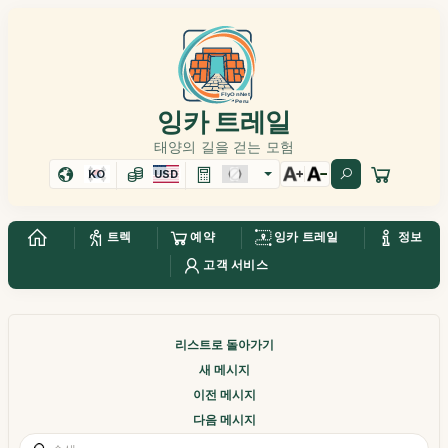
잉카 트레일
태양의 길을 걷는 모험
KO
USD
트렉
예약
잉카 트레일
정보
고객 서비스
리스트로 돌아가기
새 메시지
이전 메시지
다음 메시지