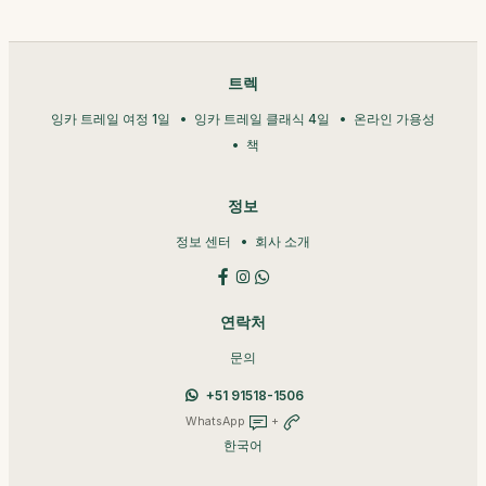
트렉
잉카 트레일 여정 1일
잉카 트레일 클래식 4일
온라인 가용성
책
정보
정보 센터
회사 소개
연락처
문의
+51 91518-1506
WhatsApp
+
한국어