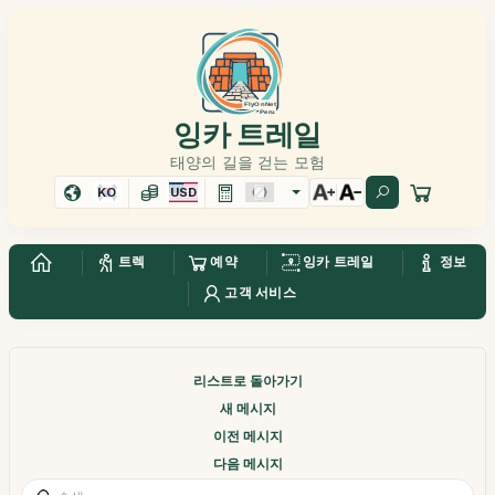
잉카 트레일
태양의 길을 걷는 모험
KO
USD
트렉
예약
잉카 트레일
정보
고객 서비스
리스트로 돌아가기
새 메시지
이전 메시지
다음 메시지