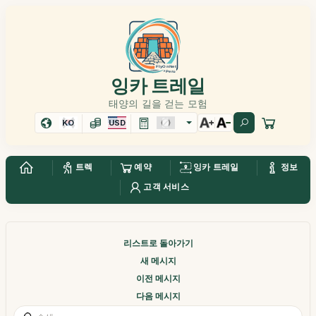
잉카 트레일
태양의 길을 걷는 모험
KO
USD
트렉
예약
잉카 트레일
정보
고객 서비스
리스트로 돌아가기
새 메시지
이전 메시지
다음 메시지