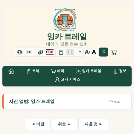
잉카 트레일
태양의 길을 걷는 모험
KO
USD
트렉
예약
잉카 트레일
정보
고객 서비스
사진 앨범: 잉카 트레일
41,2K
◄ 이전
위로 ▲
다음 것 ►