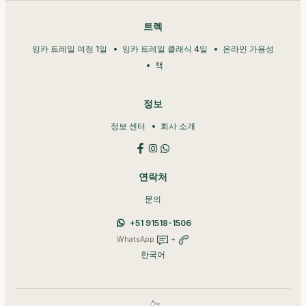
트렉
잉카 트레일 여정 1일
잉카 트레일 클래식 4일
온라인 가용성
책
정보
정보 센터
회사 소개
연락처
문의
+51 91518-1506
WhatsApp
+
한국어