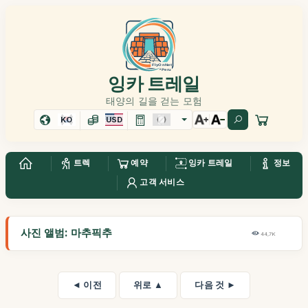
잉카 트레일
태양의 길을 걷는 모험
KO
USD
트렉
예약
잉카 트레일
정보
고객 서비스
사진 앨범: 마추픽추
44,7K
◄ 이전
위로 ▲
다음 것 ►