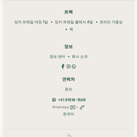
트렉
잉카 트레일 여정 1일
잉카 트레일 클래식 4일
온라인 가용성
책
정보
정보 센터
회사 소개
연락처
문의
+51 91518-1506
WhatsApp
+
한국어