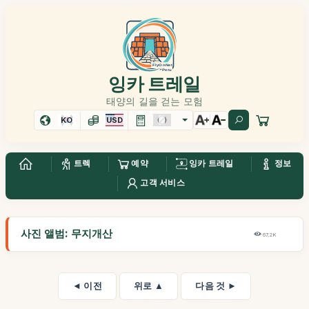
잉카 트레일
태양의 길을 걷는 모험
KO
USD
트렉
예약
잉카 트레일
정보
고객 서비스
사진 앨범: 무지개산
67,2K
◄ 이전
위로 ▲
다음 것 ►