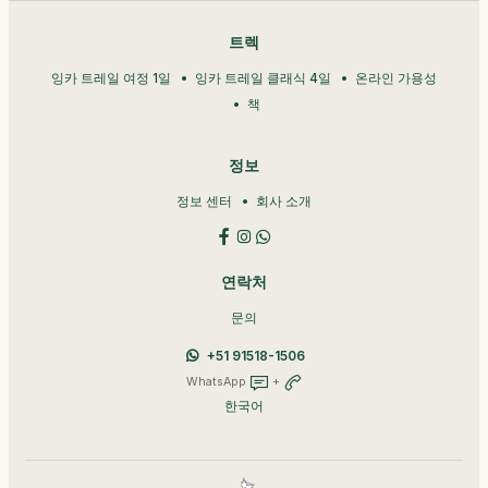
트렉
잉카 트레일 여정 1일
잉카 트레일 클래식 4일
온라인 가용성
책
정보
정보 센터
회사 소개
연락처
문의
+51 91518-1506
WhatsApp
+
한국어