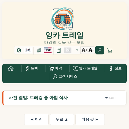
잉카 트레일
태양의 길을 걷는 모험
KO
USD
트렉
예약
잉카 트레일
정보
고객 서비스
사진 앨범: 트레킹 중 아침 식사
44,3K
◄ 이전
위로 ▲
다음 것 ►