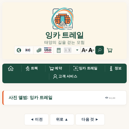
잉카 트레일
태양의 길을 걷는 모험
KO
USD
트렉
예약
잉카 트레일
정보
고객 서비스
사진 앨범: 잉카 트레일
42,4K
◄ 이전
위로 ▲
다음 것 ►