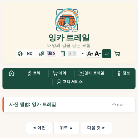
잉카 트레일
태양의 길을 걷는 모험
KO
USD
트렉
예약
잉카 트레일
정보
고객 서비스
사진 앨범: 잉카 트레일
44,2K
◄ 이전
위로 ▲
다음 것 ►