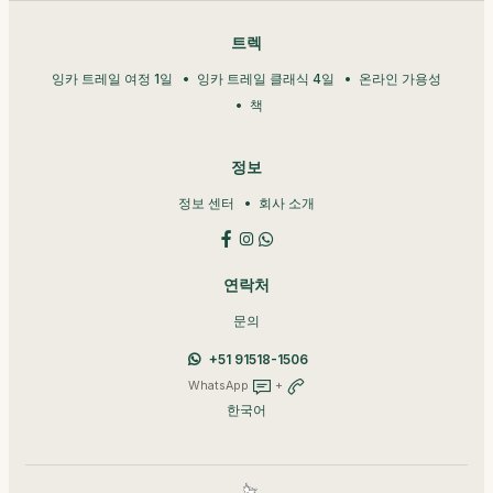
트렉
잉카 트레일 여정 1일
잉카 트레일 클래식 4일
온라인 가용성
책
정보
정보 센터
회사 소개
연락처
문의
+51 91518-1506
WhatsApp
+
한국어