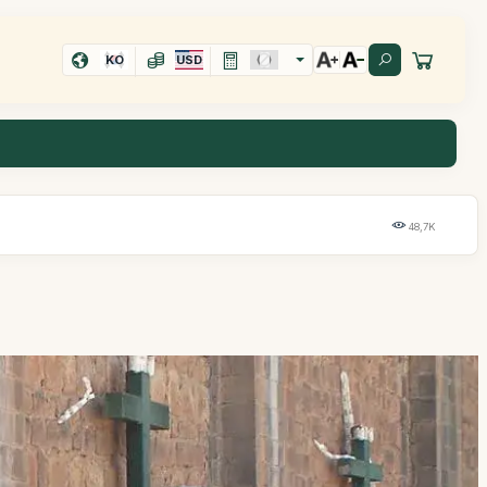
KO
USD
48,7K