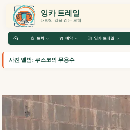
잉카 트레일
태양의 길을 걷는 모험
트렉
예약
잉카 트레일
사진 앨범: 쿠스코의 무용수