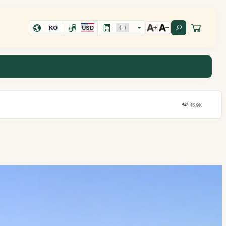
KO
USD
45,9K