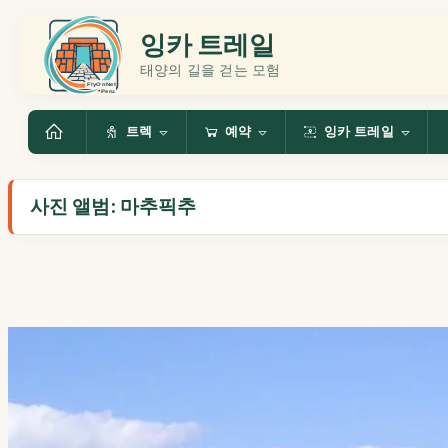
잉카 트레일
태양의 길을 걷는 모험
트렉
예약
잉카 트레일
사진 앨범: 마추픽추