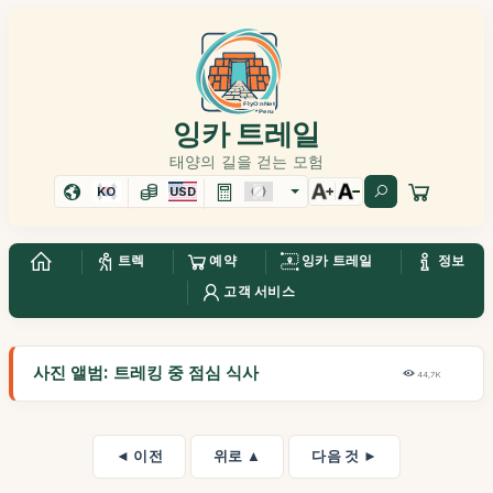
잉카 트레일
태양의 길을 걷는 모험
KO
USD
트렉
예약
잉카 트레일
정보
고객 서비스
사진 앨범: 트레킹 중 점심 식사
44,7K
◄ 이전
위로 ▲
다음 것 ►