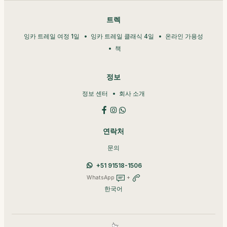
트렉
잉카 트레일 여정 1일
잉카 트레일 클래식 4일
온라인 가용성
책
정보
정보 센터
회사 소개
연락처
문의
+51 91518-1506
WhatsApp
+
한국어