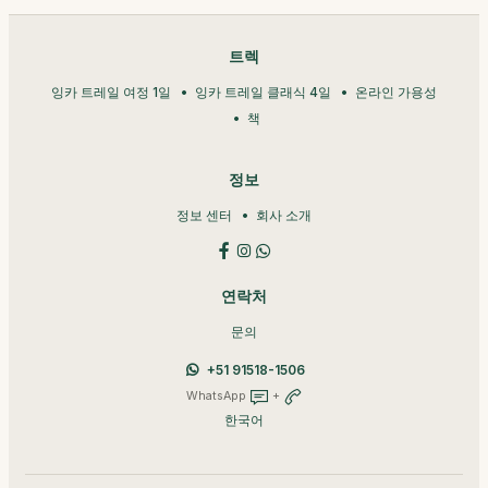
트렉
잉카 트레일 여정 1일
잉카 트레일 클래식 4일
온라인 가용성
책
정보
정보 센터
회사 소개
연락처
문의
+51 91518-1506
WhatsApp
+
한국어