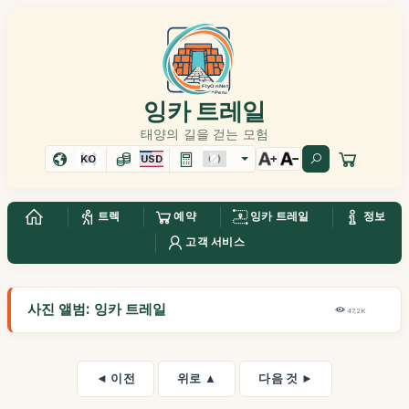
잉카 트레일
태양의 길을 걷는 모험
KO
USD
트렉
예약
잉카 트레일
정보
고객 서비스
사진 앨범: 잉카 트레일
47,2K
◄ 이전
위로 ▲
다음 것 ►