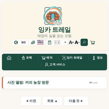
잉카 트레일
태양의 길을 걷는 모험
KO
USD
트렉
예약
잉카 트레일
정보
고객 서비스
사진 앨범: 커피 농장 방문
31,6K
◄ 이전
위로 ▲
다음 것 ►