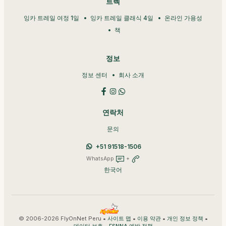
트렉
잉카 트레일 여정 1일
잉카 트레일 클래식 4일
온라인 가용성
책
정보
정보 센터
회사 소개
연락처
문의
+51 91518-1506
WhatsApp
+
한국어
© 2006-2026 FlyOnNet Peru •
•
•
•
사이트 맵
이용 약관
개인 정보 정책
•