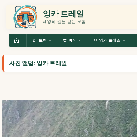
잉카 트레일
태양의 길을 걷는 모험
트렉
예약
잉카 트레일
사진 앨범: 잉카 트레일