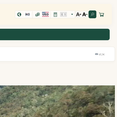
KO
USD
41,1K