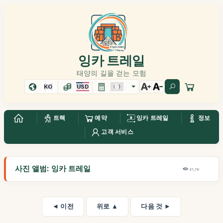
잉카 트레일
태양의 길을 걷는 모험
KO
USD
트렉
예약
잉카 트레일
정보
고객 서비스
사진 앨범: 잉카 트레일
41,7K
◄ 이전
위로 ▲
다음 것 ►