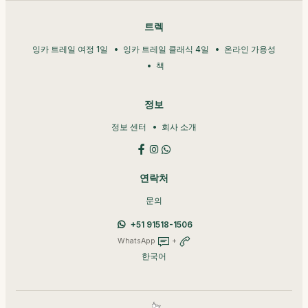
트렉
잉카 트레일 여정 1일
잉카 트레일 클래식 4일
온라인 가용성
책
정보
정보 센터
회사 소개
연락처
문의
+51 91518-1506
WhatsApp
+
한국어