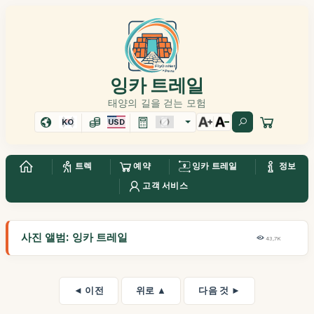
잉카 트레일
태양의 길을 걷는 모험
KO
USD
트렉
예약
잉카 트레일
정보
고객 서비스
사진 앨범: 잉카 트레일
43,7K
◄ 이전
위로 ▲
다음 것 ►