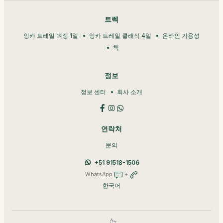
트렉
잉카 트레일 여정 1일
잉카 트레일 클래식 4일
온라인 가용성
책
정보
정보 센터
회사 소개
연락처
문의
+51 91518-1506
WhatsApp
+
한국어