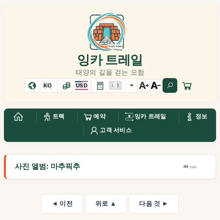
잉카 트레일
태양의 길을 걷는 모험
KO
USD
트렉
예약
잉카 트레일
정보
고객 서비스
사진 앨범: 마추픽추
54K
◄ 이전
위로 ▲
다음 것 ►