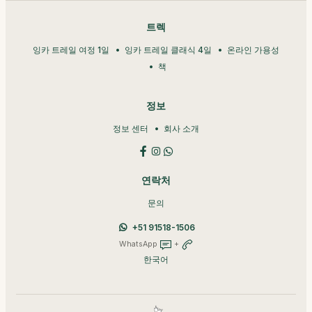
트렉
잉카 트레일 여정 1일
잉카 트레일 클래식 4일
온라인 가용성
책
정보
정보 센터
회사 소개
연락처
문의
+51 91518-1506
WhatsApp
+
한국어